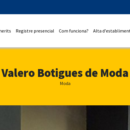
herits
Registre presencial
Com funciona?
Alta d'establimen
Valero Botigues de Moda
Moda