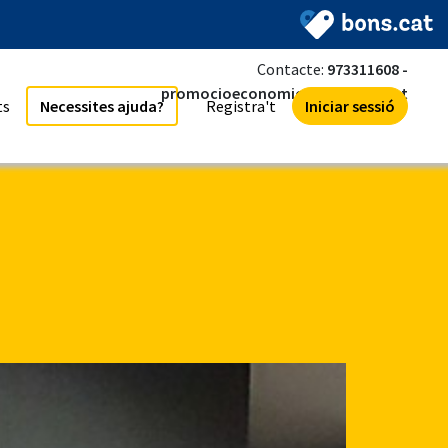
Contacte:
973311608
-
promocioeconomica@tarrega.cat
ts
Necessites ajuda?
Registra't
Iniciar sessió