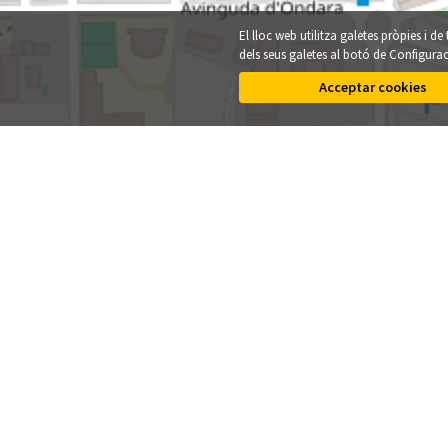
El lloc web utilitza galetes pròpies i de
dels seus galetes al botó de Configura
Acceptar cookies