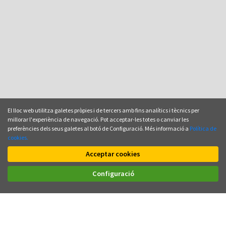
El lloc web utilitza galetes pròpies i de tercers amb fins analítics i tècnics per
millorar l'experiència de navegació. Pot acceptar-les totes o canviar les
preferències dels seus galetes al botó de Configuració. Més informació a
Política de
cookies.
Acceptar cookies
Configuració